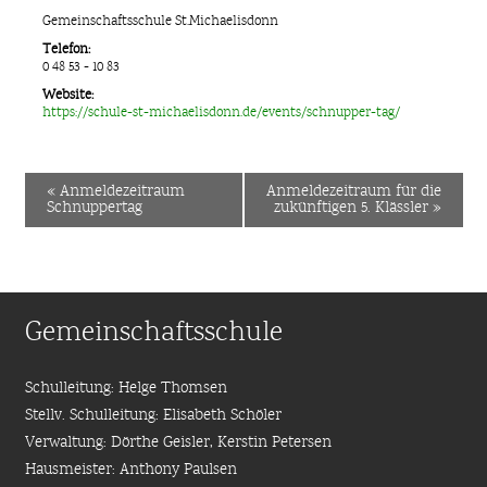
Gemeinschaftsschule St.Michaelisdonn
Telefon:
0 48 53 - 10 83
Website:
https://schule-st-michaelisdonn.de/events/schnupper-tag/
«
Anmeldezeitraum
Anmeldezeitraum für die
Schnuppertag
zukünftigen 5. Klässler
»
Gemeinschaftsschule
Schulleitung: Helge Thomsen
Stellv. Schulleitung: Elisabeth Schöler
Verwaltung: Dörthe Geisler, Kerstin Petersen
Hausmeister: Anthony Paulsen